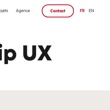
ojets
Agence
FR
EN
Contact
ip UX